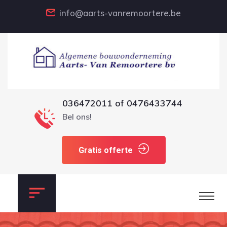
info@aarts-vanremoortere.be
036472011
of
0476433744
Bel ons!
Gratis offerte